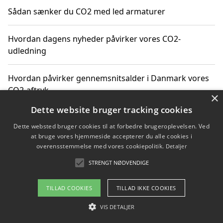
Sådan sænker du CO2 med led armaturer
Hvordan dagens nyheder påvirker vores CO2-
udledning
Hvordan påvirker gennemsnitsalder i Danmark vores
CO2-aftryk
×
Dette website bruger tracking cookies
Hvordan nyheder om CO2-udledning påvirker vores
Dette websted bruger cookies til at forbedre brugeroplevelsen. Ved
hverdag
at bruge vores hjemmeside accepterer du alle cookies i
overensstemmelse med vores cookiepolitik.
Detaljer
STRENGT NØDVENDIGE
Copyright 2026 - Pilanto Aps
TILLAD COOKIES
TILLAD IKKE COOKIES
Om / kontakt
Blog
Betingelser
VIS DETALJER