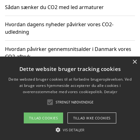
Sådan sænker du CO2 med led armaturer
Hvordan dagens nyheder påvirker vores CO2-
udledning
Hvordan påvirker gennemsnitsalder i Danmark vores
CO2-aftryk
×
Dette website bruger tracking cookies
Hvordan nyheder om CO2-udledning påvirker vores
Dette websted bruger cookies til at forbedre brugeroplevelsen. Ved
hverdag
at bruge vores hjemmeside accepterer du alle cookies i
overensstemmelse med vores cookiepolitik.
Detaljer
STRENGT NØDVENDIGE
Copyright 2026 - Pilanto Aps
TILLAD COOKIES
TILLAD IKKE COOKIES
Om / kontakt
Blog
Betingelser
VIS DETALJER