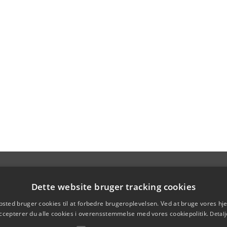
Dette website bruger tracking cookies
sted bruger cookies til at forbedre brugeroplevelsen. Ved at bruge vores 
ccepterer du alle cookies i overensstemmelse med vores cookiepolitik.
Detalj