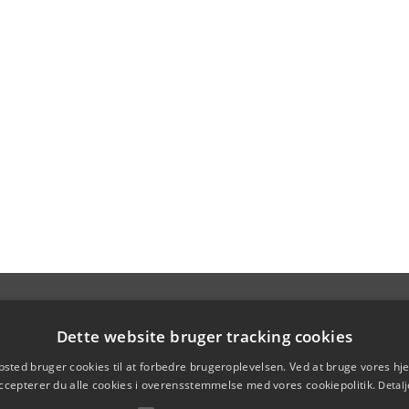
Dette website bruger tracking cookies
sted bruger cookies til at forbedre brugeroplevelsen. Ved at bruge vores 
ccepterer du alle cookies i overensstemmelse med vores cookiepolitik.
Detalj