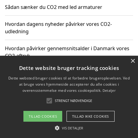
Sådan sænker du CO2 med led armaturer
Hvordan dagens nyheder påvirker vores CO2-
udledning
Hvordan påvirker gennemsnitsalder i Danmark vores
CO2-aftryk
×
Dette website bruger tracking cookies
Hvordan nyheder om CO2-udledning påvirker vores
Dette websted bruger cookies til at forbedre brugeroplevelsen. Ved
hverdag
at bruge vores hjemmeside accepterer du alle cookies i
overensstemmelse med vores cookiepolitik.
Detaljer
STRENGT NØDVENDIGE
Copyright 2026 - Pilanto Aps
TILLAD COOKIES
TILLAD IKKE COOKIES
Om / kontakt
Blog
Betingelser
VIS DETALJER