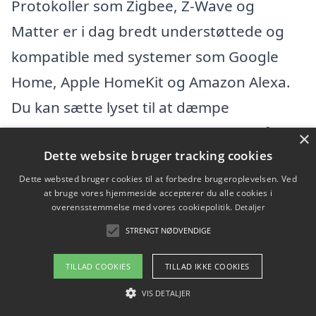
Protokoller som Zigbee, Z-Wave og
Matter er i dag bredt understøttede og
kompatible med systemer som Google
Home, Apple HomeKit og Amazon Alexa.
Du kan sætte lyset til at dæmpe
automatisk om natten eller slukke, når
×
Dette website bruger tracking cookies
rummet er tomt.
Dette websted bruger cookies til at forbedre brugeroplevelsen. Ved
at bruge vores hjemmeside accepterer du alle cookies i
Studier viser, at intelligent
overensstemmelse med vores cookiepolitik.
Detaljer
belysningsstyring kan reducere el-
STRENGT NØDVENDIGE
forbruget til belysning med op til 30–40%
TILLAD COOKIES
TILLAD IKKE COOKIES
sammenlignet med manuel betjening. Det
VIS DETALJER
er en væsentlig besparelse over