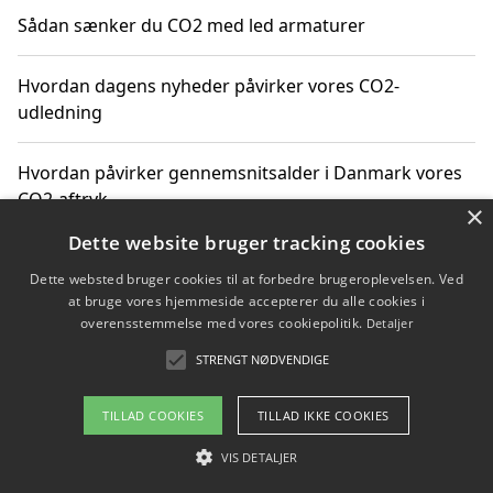
Sådan sænker du CO2 med led armaturer
Hvordan dagens nyheder påvirker vores CO2-
udledning
Hvordan påvirker gennemsnitsalder i Danmark vores
CO2-aftryk
×
Dette website bruger tracking cookies
Hvordan nyheder om CO2-udledning påvirker vores
Dette websted bruger cookies til at forbedre brugeroplevelsen. Ved
hverdag
at bruge vores hjemmeside accepterer du alle cookies i
overensstemmelse med vores cookiepolitik.
Detaljer
STRENGT NØDVENDIGE
Copyright 2026 - Pilanto Aps
TILLAD COOKIES
TILLAD IKKE COOKIES
Om / kontakt
Blog
Betingelser
VIS DETALJER