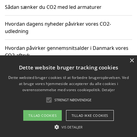
Sådan sænker du CO2 med led armaturer
Hvordan dagens nyheder påvirker vores CO2-
udledning
Hvordan påvirker gennemsnitsalder i Danmark vores
CO2-aftryk
×
Dette website bruger tracking cookies
Hvordan nyheder om CO2-udledning påvirker vores
Dette websted bruger cookies til at forbedre brugeroplevelsen. Ved
hverdag
at bruge vores hjemmeside accepterer du alle cookies i
overensstemmelse med vores cookiepolitik.
Detaljer
STRENGT NØDVENDIGE
Copyright 2026 - Pilanto Aps
TILLAD COOKIES
TILLAD IKKE COOKIES
Om / kontakt
Blog
Betingelser
VIS DETALJER