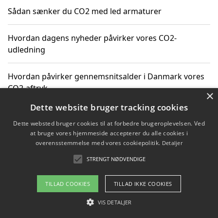
Sådan sænker du CO2 med led armaturer
Hvordan dagens nyheder påvirker vores CO2-
udledning
Hvordan påvirker gennemsnitsalder i Danmark vores
CO2-aftryk
×
Dette website bruger tracking cookies
Hvordan nyheder om CO2-udledning påvirker vores
Dette websted bruger cookies til at forbedre brugeroplevelsen. Ved
hverdag
at bruge vores hjemmeside accepterer du alle cookies i
overensstemmelse med vores cookiepolitik.
Detaljer
STRENGT NØDVENDIGE
Copyright 2026 - Pilanto Aps
TILLAD COOKIES
TILLAD IKKE COOKIES
Om / kontakt
Blog
Betingelser
VIS DETALJER