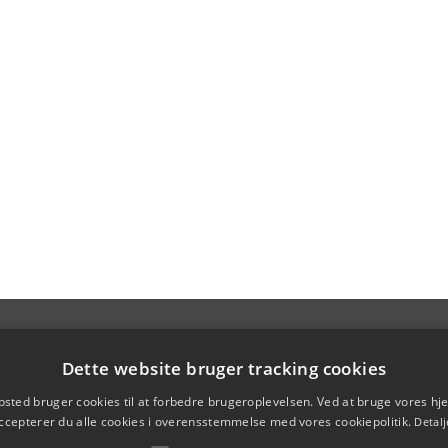
Dette website bruger tracking cookies
sted bruger cookies til at forbedre brugeroplevelsen. Ved at bruge vores 
ccepterer du alle cookies i overensstemmelse med vores cookiepolitik.
Detalj