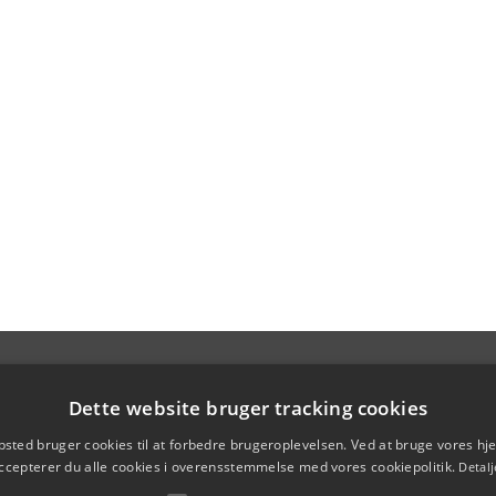
Dette website bruger tracking cookies
sted bruger cookies til at forbedre brugeroplevelsen. Ved at bruge vores 
ccepterer du alle cookies i overensstemmelse med vores cookiepolitik.
Detalj