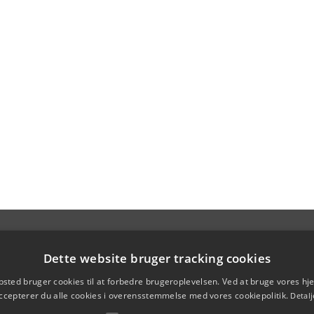
Dette website bruger tracking cookies
sted bruger cookies til at forbedre brugeroplevelsen. Ved at bruge vores 
ccepterer du alle cookies i overensstemmelse med vores cookiepolitik.
Detalj