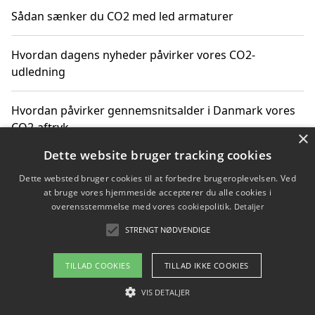
Sådan sænker du CO2 med led armaturer
Hvordan dagens nyheder påvirker vores CO2-
udledning
Hvordan påvirker gennemsnitsalder i Danmark vores
CO2-aftryk
×
Dette website bruger tracking cookies
Hvordan nyheder om CO2-udledning påvirker vores
Dette websted bruger cookies til at forbedre brugeroplevelsen. Ved
hverdag
at bruge vores hjemmeside accepterer du alle cookies i
overensstemmelse med vores cookiepolitik.
Detaljer
STRENGT NØDVENDIGE
Copyright 2026 - Pilanto Aps
TILLAD COOKIES
TILLAD IKKE COOKIES
Om / kontakt
Blog
Betingelser
VIS DETALJER