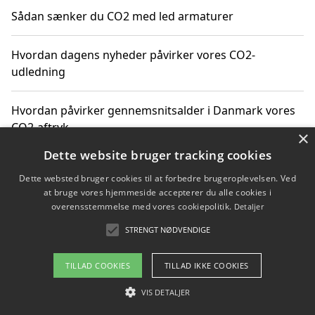
Sådan sænker du CO2 med led armaturer
Hvordan dagens nyheder påvirker vores CO2-
udledning
Hvordan påvirker gennemsnitsalder i Danmark vores
CO2-aftryk
×
Dette website bruger tracking cookies
Hvordan nyheder om CO2-udledning påvirker vores
Dette websted bruger cookies til at forbedre brugeroplevelsen. Ved
hverdag
at bruge vores hjemmeside accepterer du alle cookies i
overensstemmelse med vores cookiepolitik.
Detaljer
STRENGT NØDVENDIGE
Copyright 2026 - Pilanto Aps
TILLAD COOKIES
TILLAD IKKE COOKIES
Om / kontakt
Blog
Betingelser
VIS DETALJER