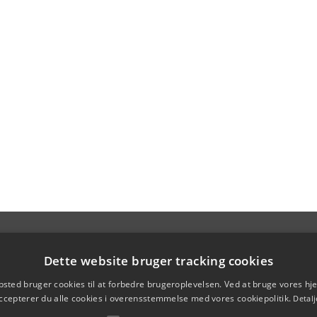
Dette website bruger tracking cookies
sted bruger cookies til at forbedre brugeroplevelsen. Ved at bruge vores 
ccepterer du alle cookies i overensstemmelse med vores cookiepolitik.
Detalj