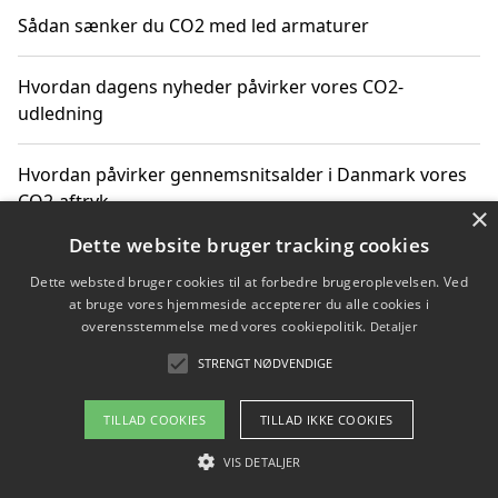
Sådan sænker du CO2 med led armaturer
Hvordan dagens nyheder påvirker vores CO2-
udledning
Hvordan påvirker gennemsnitsalder i Danmark vores
CO2-aftryk
×
Dette website bruger tracking cookies
Hvordan nyheder om CO2-udledning påvirker vores
Dette websted bruger cookies til at forbedre brugeroplevelsen. Ved
hverdag
at bruge vores hjemmeside accepterer du alle cookies i
overensstemmelse med vores cookiepolitik.
Detaljer
STRENGT NØDVENDIGE
Copyright 2026 - Pilanto Aps
TILLAD COOKIES
TILLAD IKKE COOKIES
Om / kontakt
Blog
Betingelser
VIS DETALJER