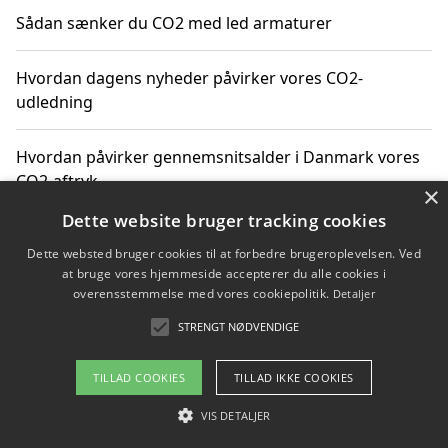
Sådan sænker du CO2 med led armaturer
Hvordan dagens nyheder påvirker vores CO2-
udledning
Hvordan påvirker gennemsnitsalder i Danmark vores
CO2-aftryk
×
Dette website bruger tracking cookies
Hvordan nyheder om CO2-udledning påvirker vores
Dette websted bruger cookies til at forbedre brugeroplevelsen. Ved
hverdag
at bruge vores hjemmeside accepterer du alle cookies i
overensstemmelse med vores cookiepolitik.
Detaljer
STRENGT NØDVENDIGE
Copyright 2026 - Pilanto Aps
TILLAD COOKIES
TILLAD IKKE COOKIES
Om / kontakt
Blog
Betingelser
VIS DETALJER