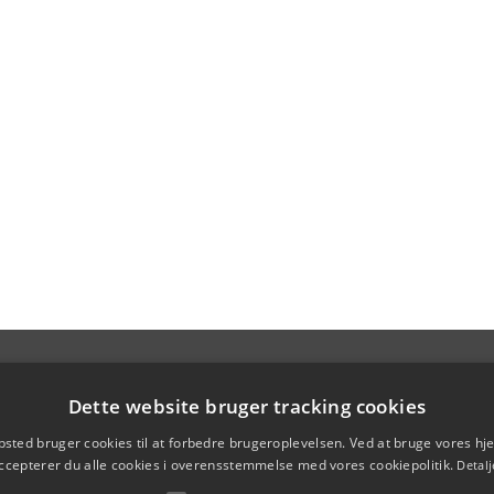
Dette website bruger tracking cookies
sted bruger cookies til at forbedre brugeroplevelsen. Ved at bruge vores 
ccepterer du alle cookies i overensstemmelse med vores cookiepolitik.
Detalj