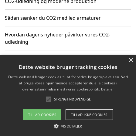
CO2-udledning og moderne produktion
Sådan sænker du CO2 med led armaturer
Hvordan dagens nyheder påvirker vores CO2-
udledning
×
Hvordan påvirker gennemsnitsalder i Danmark vores
CO2-aftryk
Dette website bruger tracking cookies
Dette websted bruger cookies til at forbedre brugeroplevelsen. Ved
Hvordan nyheder om CO2-udledning påvirker vores
at bruge vores hjemmeside accepterer du alle cookies i
hverdag
overensstemmelse med vores cookiepolitik.
Detaljer
STRENGT NØDVENDIGE
TILLAD COOKIES
TILLAD IKKE COOKIES
Copyright 2026 - Pilanto Aps
Om / kontakt
VIS DETALJER
Blog
Betingelser