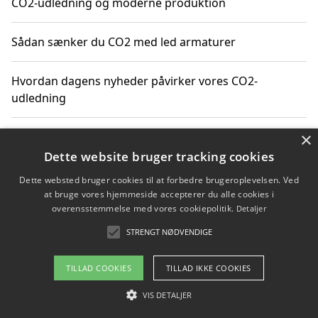
CO2-udledning og moderne produktion
Sådan sænker du CO2 med led armaturer
Hvordan dagens nyheder påvirker vores CO2-
udledning
×
Hvordan påvirker gennemsnitsalder i Danmark vores
CO2-aftryk
Dette website bruger tracking cookies
Dette websted bruger cookies til at forbedre brugeroplevelsen. Ved
Hvordan nyheder om CO2-udledning påvirker vores
at bruge vores hjemmeside accepterer du alle cookies i
hverdag
overensstemmelse med vores cookiepolitik.
Detaljer
STRENGT NØDVENDIGE
TILLAD COOKIES
TILLAD IKKE COOKIES
Copyright 2026 - Pilanto Aps
Om / kontakt
VIS DETALJER
Blog
Betingelser