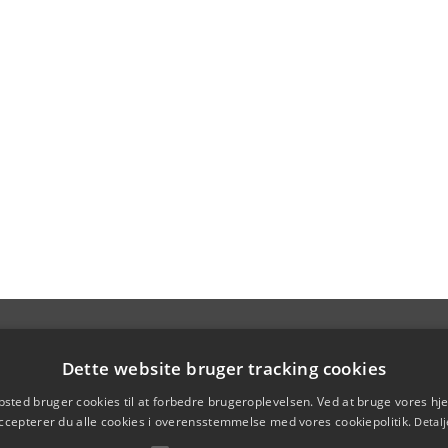
Dette website bruger tracking cookies
sted bruger cookies til at forbedre brugeroplevelsen. Ved at bruge vores 
ccepterer du alle cookies i overensstemmelse med vores cookiepolitik.
Detalj