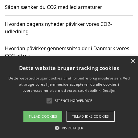
Sådan sænker du CO2 med led armaturer
Hvordan dagens nyheder påvirker vores CO2-
udledning
Hvordan påvirker gennemsnitsalder i Danmark vores
CO2-aftryk
×
Dette website bruger tracking cookies
Hvordan nyheder om CO2-udledning påvirker vores
Dette websted bruger cookies til at forbedre brugeroplevelsen. Ved
hverdag
at bruge vores hjemmeside accepterer du alle cookies i
overensstemmelse med vores cookiepolitik.
Detaljer
STRENGT NØDVENDIGE
Copyright 2026 - Pilanto Aps
TILLAD COOKIES
TILLAD IKKE COOKIES
Om / kontakt
Blog
Betingelser
VIS DETALJER