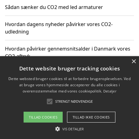
Sådan sænker du CO2 med led armaturer
Hvordan dagens nyheder påvirker vores CO2-
udledning
Hvordan påvirker gennemsnitsalder i Danmark vores
CO2-aftryk
×
Dette website bruger tracking cookies
Hvordan nyheder om CO2-udledning påvirker vores
Dette websted bruger cookies til at forbedre brugeroplevelsen. Ved
hverdag
at bruge vores hjemmeside accepterer du alle cookies i
overensstemmelse med vores cookiepolitik.
Detaljer
STRENGT NØDVENDIGE
Copyright 2026 - Pilanto Aps
TILLAD COOKIES
TILLAD IKKE COOKIES
Om / kontakt
Blog
Betingelser
VIS DETALJER