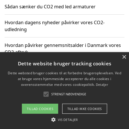
Sådan sænker du CO2 med led armaturer
Hvordan dagens nyheder påvirker vores CO2-
udledning
Hvordan påvirker gennemsnitsalder i Danmark vores
CO2-aftryk
×
Dette website bruger tracking cookies
Hvordan nyheder om CO2-udledning påvirker vores
Dette websted bruger cookies til at forbedre brugeroplevelsen. Ved
hverdag
at bruge vores hjemmeside accepterer du alle cookies i
overensstemmelse med vores cookiepolitik.
Detaljer
STRENGT NØDVENDIGE
Copyright 2026 - Pilanto Aps
TILLAD COOKIES
TILLAD IKKE COOKIES
Om / kontakt
Blog
Betingelser
VIS DETALJER