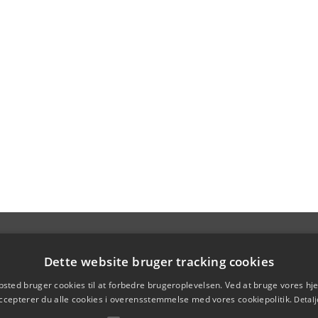
Dette website bruger tracking cookies
sted bruger cookies til at forbedre brugeroplevelsen. Ved at bruge vores 
ccepterer du alle cookies i overensstemmelse med vores cookiepolitik.
Detalj