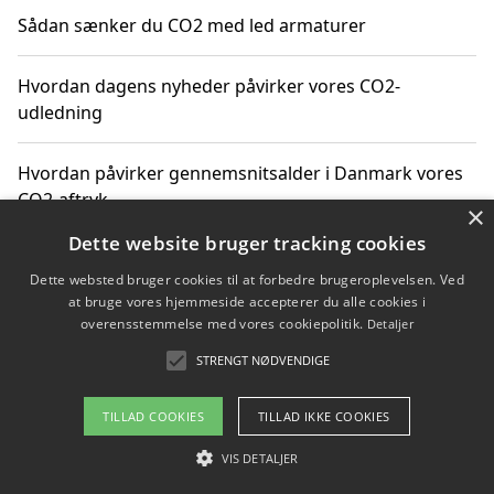
Sådan sænker du CO2 med led armaturer
Hvordan dagens nyheder påvirker vores CO2-
udledning
Hvordan påvirker gennemsnitsalder i Danmark vores
CO2-aftryk
×
Dette website bruger tracking cookies
Hvordan nyheder om CO2-udledning påvirker vores
Dette websted bruger cookies til at forbedre brugeroplevelsen. Ved
hverdag
at bruge vores hjemmeside accepterer du alle cookies i
overensstemmelse med vores cookiepolitik.
Detaljer
STRENGT NØDVENDIGE
Copyright 2026 - Pilanto Aps
TILLAD COOKIES
TILLAD IKKE COOKIES
Om / kontakt
Blog
Betingelser
VIS DETALJER