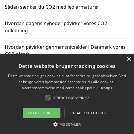
Sådan sænker du CO2 med led armaturer
Hvordan dagens nyheder påvirker vores CO2-
udledning
Hvordan påvirker gennemsnitsalder i Danmark vores
CO2-aftryk
×
Dette website bruger tracking cookies
Hvordan nyheder om CO2-udledning påvirker vores
Dette websted bruger cookies til at forbedre brugeroplevelsen. Ved
hverdag
at bruge vores hjemmeside accepterer du alle cookies i
overensstemmelse med vores cookiepolitik.
Detaljer
STRENGT NØDVENDIGE
Copyright 2026 - Pilanto Aps
TILLAD COOKIES
TILLAD IKKE COOKIES
Om / kontakt
Blog
Betingelser
VIS DETALJER