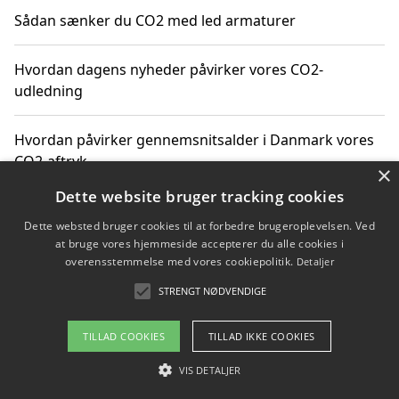
Sådan sænker du CO2 med led armaturer
Hvordan dagens nyheder påvirker vores CO2-
udledning
Hvordan påvirker gennemsnitsalder i Danmark vores
CO2-aftryk
×
Dette website bruger tracking cookies
Hvordan nyheder om CO2-udledning påvirker vores
Dette websted bruger cookies til at forbedre brugeroplevelsen. Ved
hverdag
at bruge vores hjemmeside accepterer du alle cookies i
overensstemmelse med vores cookiepolitik.
Detaljer
STRENGT NØDVENDIGE
Copyright 2026 - Pilanto Aps
TILLAD COOKIES
TILLAD IKKE COOKIES
Om / kontakt
Blog
Betingelser
VIS DETALJER