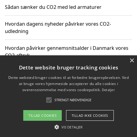
Sådan sænker du CO2 med led armaturer
Hvordan dagens nyheder påvirker vores CO2-
udledning
Hvordan påvirker gennemsnitsalder i Danmark vores
CO2-aftryk
×
Dette website bruger tracking cookies
Hvordan nyheder om CO2-udledning påvirker vores
Dette websted bruger cookies til at forbedre brugeroplevelsen. Ved
hverdag
at bruge vores hjemmeside accepterer du alle cookies i
overensstemmelse med vores cookiepolitik.
Detaljer
STRENGT NØDVENDIGE
Copyright 2026 - Pilanto Aps
TILLAD COOKIES
TILLAD IKKE COOKIES
Om / kontakt
Blog
Betingelser
VIS DETALJER