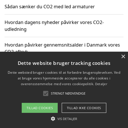
Sådan sænker du CO2 med led armaturer
Hvordan dagens nyheder påvirker vores CO2-
udledning
Hvordan påvirker gennemsnitsalder i Danmark vores
CO2-aftryk
×
Dette website bruger tracking cookies
Hvordan nyheder om CO2-udledning påvirker vores
Dette websted bruger cookies til at forbedre brugeroplevelsen. Ved
hverdag
at bruge vores hjemmeside accepterer du alle cookies i
overensstemmelse med vores cookiepolitik.
Detaljer
STRENGT NØDVENDIGE
Copyright 2026 - Pilanto Aps
TILLAD COOKIES
TILLAD IKKE COOKIES
Om / kontakt
Blog
Betingelser
VIS DETALJER