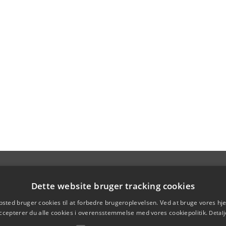
Dette website bruger tracking cookies
sted bruger cookies til at forbedre brugeroplevelsen. Ved at bruge vores 
ccepterer du alle cookies i overensstemmelse med vores cookiepolitik.
Detalj