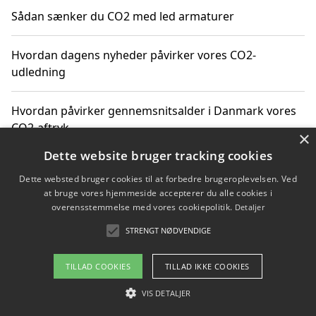
Sådan sænker du CO2 med led armaturer
Hvordan dagens nyheder påvirker vores CO2-
udledning
Hvordan påvirker gennemsnitsalder i Danmark vores
CO2-aftryk
×
Dette website bruger tracking cookies
Hvordan nyheder om CO2-udledning påvirker vores
Dette websted bruger cookies til at forbedre brugeroplevelsen. Ved
hverdag
at bruge vores hjemmeside accepterer du alle cookies i
overensstemmelse med vores cookiepolitik.
Detaljer
STRENGT NØDVENDIGE
Copyright 2026 - Pilanto Aps
TILLAD COOKIES
TILLAD IKKE COOKIES
Om / kontakt
Blog
Betingelser
VIS DETALJER