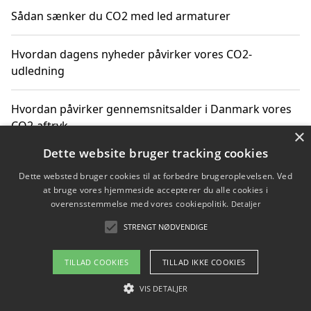
Sådan sænker du CO2 med led armaturer
Hvordan dagens nyheder påvirker vores CO2-
udledning
Hvordan påvirker gennemsnitsalder i Danmark vores
CO2-aftryk
×
Dette website bruger tracking cookies
Hvordan nyheder om CO2-udledning påvirker vores
Dette websted bruger cookies til at forbedre brugeroplevelsen. Ved
hverdag
at bruge vores hjemmeside accepterer du alle cookies i
overensstemmelse med vores cookiepolitik.
Detaljer
STRENGT NØDVENDIGE
Copyright 2026 - Pilanto Aps
TILLAD COOKIES
TILLAD IKKE COOKIES
Om / kontakt
Blog
Betingelser
VIS DETALJER