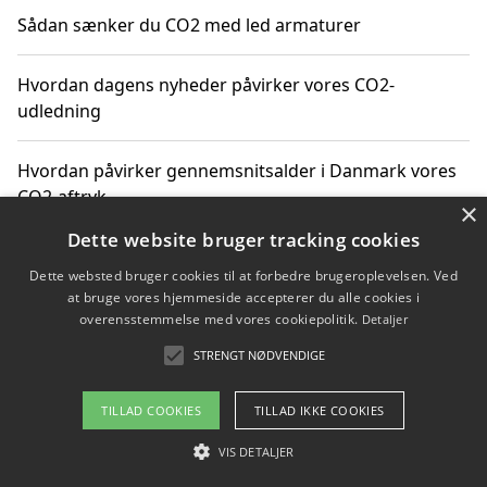
Sådan sænker du CO2 med led armaturer
Hvordan dagens nyheder påvirker vores CO2-
udledning
Hvordan påvirker gennemsnitsalder i Danmark vores
CO2-aftryk
×
Dette website bruger tracking cookies
Hvordan nyheder om CO2-udledning påvirker vores
Dette websted bruger cookies til at forbedre brugeroplevelsen. Ved
hverdag
at bruge vores hjemmeside accepterer du alle cookies i
overensstemmelse med vores cookiepolitik.
Detaljer
STRENGT NØDVENDIGE
Copyright 2026 - Pilanto Aps
TILLAD COOKIES
TILLAD IKKE COOKIES
Om / kontakt
Blog
Betingelser
VIS DETALJER