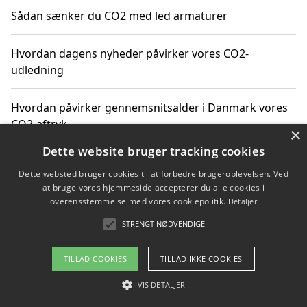
Sådan sænker du CO2 med led armaturer
Hvordan dagens nyheder påvirker vores CO2-
udledning
Hvordan påvirker gennemsnitsalder i Danmark vores
CO2-aftryk
×
Dette website bruger tracking cookies
Hvordan nyheder om CO2-udledning påvirker vores
Dette websted bruger cookies til at forbedre brugeroplevelsen. Ved
hverdag
at bruge vores hjemmeside accepterer du alle cookies i
overensstemmelse med vores cookiepolitik.
Detaljer
STRENGT NØDVENDIGE
Copyright 2026 - Pilanto Aps
TILLAD COOKIES
TILLAD IKKE COOKIES
Om / kontakt
Blog
Betingelser
VIS DETALJER