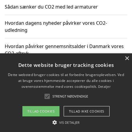
Sådan sænker du CO2 med led armaturer
Hvordan dagens nyheder påvirker vores CO2-
udledning
Hvordan påvirker gennemsnitsalder i Danmark vores
CO2-aftryk
×
Dette website bruger tracking cookies
Hvordan nyheder om CO2-udledning påvirker vores
Dette websted bruger cookies til at forbedre brugeroplevelsen. Ved
hverdag
at bruge vores hjemmeside accepterer du alle cookies i
overensstemmelse med vores cookiepolitik.
Detaljer
STRENGT NØDVENDIGE
Copyright 2026 - Pilanto Aps
TILLAD COOKIES
TILLAD IKKE COOKIES
Om / kontakt
Blog
Betingelser
VIS DETALJER