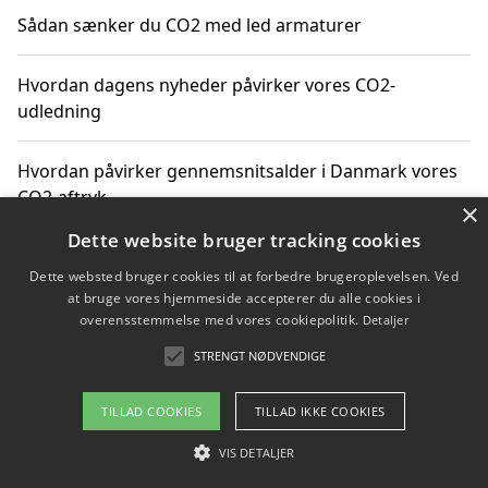
Sådan sænker du CO2 med led armaturer
Hvordan dagens nyheder påvirker vores CO2-
udledning
Hvordan påvirker gennemsnitsalder i Danmark vores
CO2-aftryk
×
Dette website bruger tracking cookies
Hvordan nyheder om CO2-udledning påvirker vores
Dette websted bruger cookies til at forbedre brugeroplevelsen. Ved
hverdag
at bruge vores hjemmeside accepterer du alle cookies i
overensstemmelse med vores cookiepolitik.
Detaljer
STRENGT NØDVENDIGE
Copyright 2026 - Pilanto Aps
TILLAD COOKIES
TILLAD IKKE COOKIES
Om / kontakt
Blog
Betingelser
VIS DETALJER