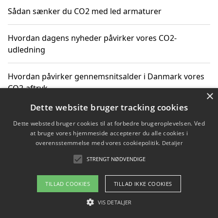
Sådan sænker du CO2 med led armaturer
Hvordan dagens nyheder påvirker vores CO2-
udledning
Hvordan påvirker gennemsnitsalder i Danmark vores
CO2-aftryk
×
Dette website bruger tracking cookies
Hvordan nyheder om CO2-udledning påvirker vores
Dette websted bruger cookies til at forbedre brugeroplevelsen. Ved
hverdag
at bruge vores hjemmeside accepterer du alle cookies i
overensstemmelse med vores cookiepolitik.
Detaljer
STRENGT NØDVENDIGE
Copyright 2026 - Pilanto Aps
TILLAD COOKIES
TILLAD IKKE COOKIES
Om / kontakt
Blog
Betingelser
VIS DETALJER