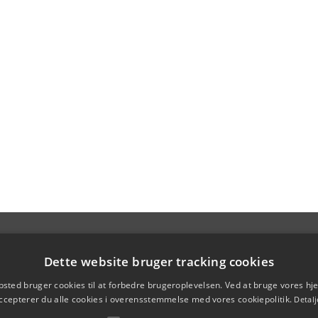
Dette website bruger tracking cookies
sted bruger cookies til at forbedre brugeroplevelsen. Ved at bruge vores 
ccepterer du alle cookies i overensstemmelse med vores cookiepolitik.
Detalj