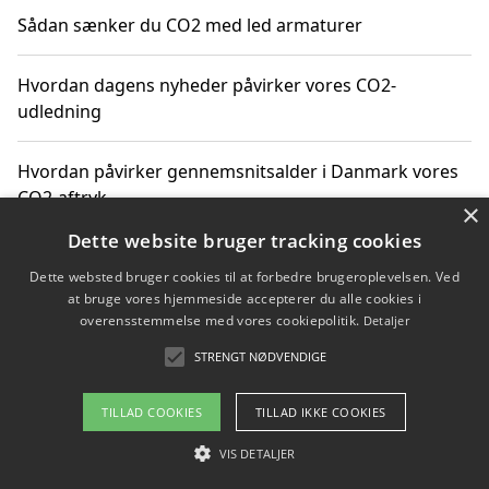
Sådan sænker du CO2 med led armaturer
Hvordan dagens nyheder påvirker vores CO2-
udledning
Hvordan påvirker gennemsnitsalder i Danmark vores
CO2-aftryk
×
Dette website bruger tracking cookies
Hvordan nyheder om CO2-udledning påvirker vores
Dette websted bruger cookies til at forbedre brugeroplevelsen. Ved
hverdag
at bruge vores hjemmeside accepterer du alle cookies i
overensstemmelse med vores cookiepolitik.
Detaljer
STRENGT NØDVENDIGE
Copyright 2026 - Pilanto Aps
TILLAD COOKIES
TILLAD IKKE COOKIES
Om / kontakt
Blog
Betingelser
VIS DETALJER