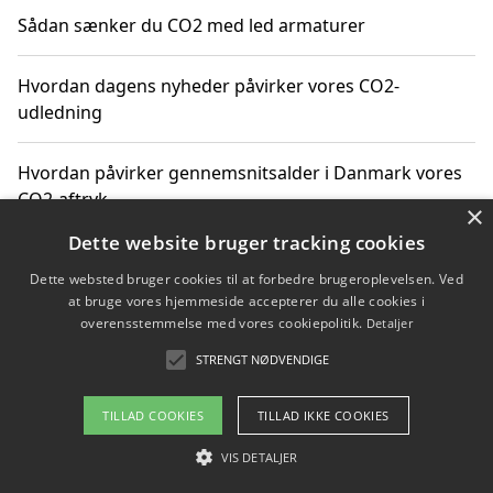
Sådan sænker du CO2 med led armaturer
Hvordan dagens nyheder påvirker vores CO2-
udledning
Hvordan påvirker gennemsnitsalder i Danmark vores
CO2-aftryk
×
Dette website bruger tracking cookies
Hvordan nyheder om CO2-udledning påvirker vores
Dette websted bruger cookies til at forbedre brugeroplevelsen. Ved
hverdag
at bruge vores hjemmeside accepterer du alle cookies i
overensstemmelse med vores cookiepolitik.
Detaljer
STRENGT NØDVENDIGE
Copyright 2026 - Pilanto Aps
TILLAD COOKIES
TILLAD IKKE COOKIES
Om / kontakt
Blog
Betingelser
VIS DETALJER