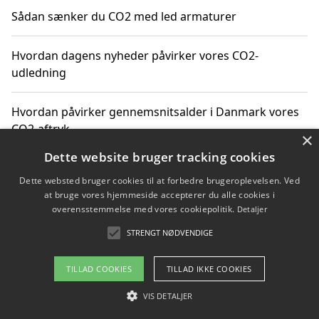
Sådan sænker du CO2 med led armaturer
Hvordan dagens nyheder påvirker vores CO2-
udledning
Hvordan påvirker gennemsnitsalder i Danmark vores
CO2-aftryk
×
Dette website bruger tracking cookies
Hvordan nyheder om CO2-udledning påvirker vores
Dette websted bruger cookies til at forbedre brugeroplevelsen. Ved
hverdag
at bruge vores hjemmeside accepterer du alle cookies i
overensstemmelse med vores cookiepolitik.
Detaljer
STRENGT NØDVENDIGE
Copyright 2026 - Pilanto Aps
TILLAD COOKIES
TILLAD IKKE COOKIES
Om / kontakt
Blog
Betingelser
VIS DETALJER