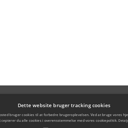
Dette website bruger tracking cookies
sted bruger cookies til at forbedre brugeroplevelsen. Ved at bruge vores 
ccepterer du alle cookies i overensstemmelse med vores cookiepolitik.
Detalj