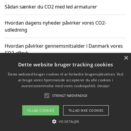
Sådan sænker du CO2 med led armaturer
Hvordan dagens nyheder påvirker vores CO2-
udledning
Hvordan påvirker gennemsnitsalder i Danmark vores
CO2-aftryk
×
Dette website bruger tracking cookies
Hvordan nyheder om CO2-udledning påvirker vores
Dette websted bruger cookies til at forbedre brugeroplevelsen. Ved
hverdag
at bruge vores hjemmeside accepterer du alle cookies i
overensstemmelse med vores cookiepolitik.
Detaljer
STRENGT NØDVENDIGE
Copyright 2026 - Pilanto Aps
TILLAD COOKIES
TILLAD IKKE COOKIES
Om / kontakt
Blog
Betingelser
VIS DETALJER