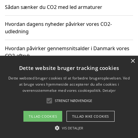
Sådan sænker du CO2 med led armaturer
Hvordan dagens nyheder påvirker vores CO2-
udledning
Hvordan påvirker gennemsnitsalder i Danmark vores
CO2-aftryk
×
Dette website bruger tracking cookies
Hvordan nyheder om CO2-udledning påvirker vores
Dette websted bruger cookies til at forbedre brugeroplevelsen. Ved
hverdag
at bruge vores hjemmeside accepterer du alle cookies i
overensstemmelse med vores cookiepolitik.
Detaljer
STRENGT NØDVENDIGE
Copyright 2026 - Pilanto Aps
TILLAD COOKIES
TILLAD IKKE COOKIES
Om / kontakt
Blog
Betingelser
VIS DETALJER