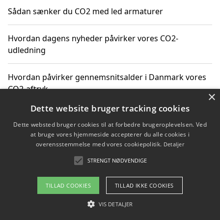
Sådan sænker du CO2 med led armaturer
Hvordan dagens nyheder påvirker vores CO2-
udledning
Hvordan påvirker gennemsnitsalder i Danmark vores
CO2-aftryk
×
Dette website bruger tracking cookies
Hvordan nyheder om CO2-udledning påvirker vores
Dette websted bruger cookies til at forbedre brugeroplevelsen. Ved
hverdag
at bruge vores hjemmeside accepterer du alle cookies i
overensstemmelse med vores cookiepolitik.
Detaljer
STRENGT NØDVENDIGE
Copyright 2026 - Pilanto Aps
TILLAD COOKIES
TILLAD IKKE COOKIES
Om / kontakt
Blog
Betingelser
VIS DETALJER