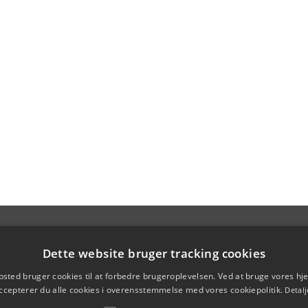
Dette website bruger tracking cookies
sted bruger cookies til at forbedre brugeroplevelsen. Ved at bruge vores 
ccepterer du alle cookies i overensstemmelse med vores cookiepolitik.
Detalj