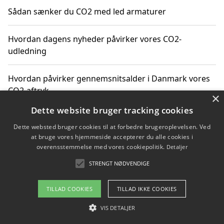
Sådan sænker du CO2 med led armaturer
Hvordan dagens nyheder påvirker vores CO2-
udledning
Hvordan påvirker gennemsnitsalder i Danmark vores
CO2-aftryk
×
Dette website bruger tracking cookies
Hvordan nyheder om CO2-udledning påvirker vores
Dette websted bruger cookies til at forbedre brugeroplevelsen. Ved
hverdag
at bruge vores hjemmeside accepterer du alle cookies i
overensstemmelse med vores cookiepolitik.
Detaljer
STRENGT NØDVENDIGE
Copyright 2026 - Pilanto Aps
TILLAD COOKIES
TILLAD IKKE COOKIES
Om / kontakt
Blog
Betingelser
VIS DETALJER