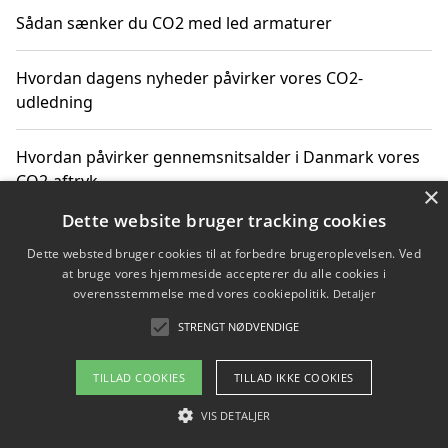
Sådan sænker du CO2 med led armaturer
Hvordan dagens nyheder påvirker vores CO2-
udledning
Hvordan påvirker gennemsnitsalder i Danmark vores
CO2-aftryk
×
Dette website bruger tracking cookies
Hvordan nyheder om CO2-udledning påvirker vores
Dette websted bruger cookies til at forbedre brugeroplevelsen. Ved
hverdag
at bruge vores hjemmeside accepterer du alle cookies i
overensstemmelse med vores cookiepolitik.
Detaljer
STRENGT NØDVENDIGE
Copyright 2026 - Pilanto Aps
TILLAD COOKIES
TILLAD IKKE COOKIES
Om / kontakt
Blog
Betingelser
VIS DETALJER