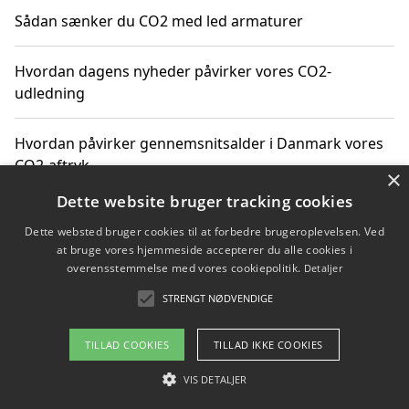
Sådan sænker du CO2 med led armaturer
Hvordan dagens nyheder påvirker vores CO2-
udledning
Hvordan påvirker gennemsnitsalder i Danmark vores
CO2-aftryk
×
Dette website bruger tracking cookies
Hvordan nyheder om CO2-udledning påvirker vores
Dette websted bruger cookies til at forbedre brugeroplevelsen. Ved
hverdag
at bruge vores hjemmeside accepterer du alle cookies i
overensstemmelse med vores cookiepolitik.
Detaljer
STRENGT NØDVENDIGE
Copyright 2026 - Pilanto Aps
TILLAD COOKIES
TILLAD IKKE COOKIES
Om / kontakt
Blog
Betingelser
VIS DETALJER